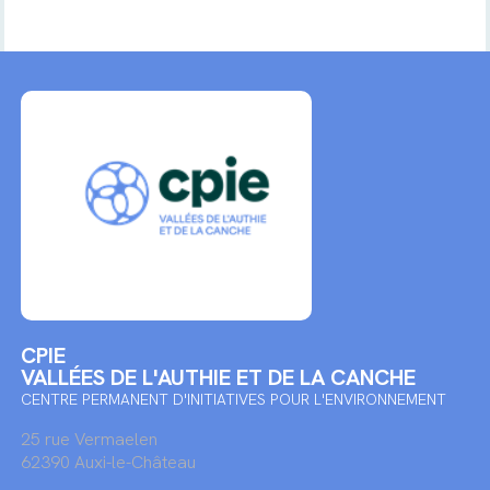
CPIE
VALLÉES DE L'AUTHIE ET DE LA CANCHE
CENTRE PERMANENT D'INITIATIVES POUR L'ENVIRONNEMENT
25 rue Vermaelen
62390 Auxi-le-Château