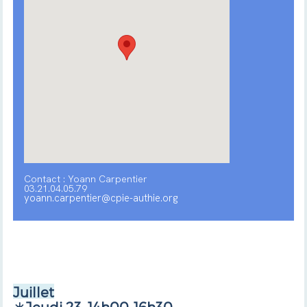
Contact : Yoann Carpentier
03.21.04.05.79
yoann.carpentier@cpie-authie.org
Juillet