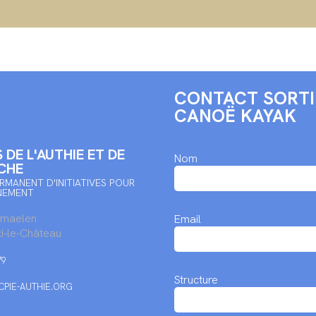
CONTACT SORTI
CANOË KAYAK
 DE L'AUTHIE ET DE
Nom
CHE
RMANENT D'INITIATIVES POUR
NEMENT
rmaelen
Email
i-le-Château
79
Structure
PIE-AUTHIE.ORG