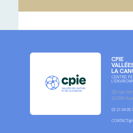
CPIE
VALLÉES
LA CAN
CENTRE PE
L'ENVIRON
25 rue Ve
62390 Aux
03 21 04 05 
CONTACT@C