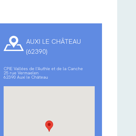
AUXI LE CHÂTEAU
(62390)
CPIE Vallées de l'Authie et de la Canche
25 rue Vermaelen
62390 Auxi le Château