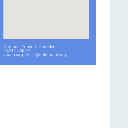
Contact : Yoann Carpentier
03.21.04.05.79
yoann.carpentier@cpie-authie.org