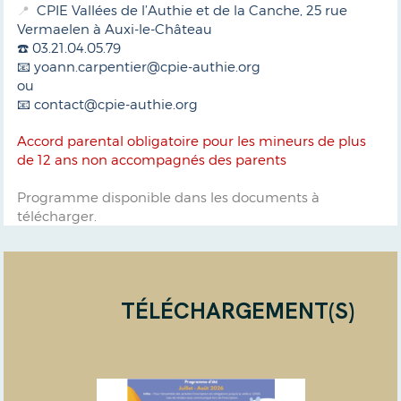
CPIE Vallées de l’Authie et de la Canche, 25 rue
📍
Vermaelen à Auxi-le-Château
☎️ 03.21.04.05.79
📧 yoann.carpentier@cpie-authie.org
ou
📧 contact@cpie-authie.org
Accord parental obligatoire pour les mineurs de plus
de 12 ans non accompagnés des parents
Programme disponible dans les documents à
télécharger.
TÉLÉCHARGEMENT(S)