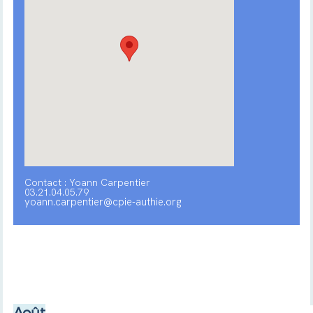
Contact : Yoann Carpentier
03.21.04.05.79
yoann.carpentier@cpie-authie.org
Août