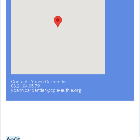
Contact : Yoann Carpentier
03.21.04.05.79
yoann.carpentier@cpie-authie.org
Août