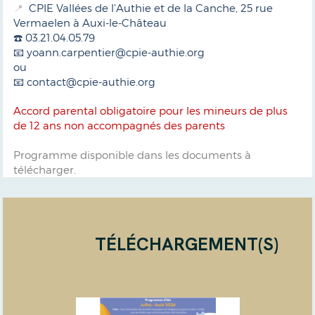
CPIE Vallées de l’Authie et de la Canche, 25 rue
📍
Vermaelen à Auxi-le-Château
☎️ 03.21.04.05.79
📧 yoann.carpentier@cpie-authie.org
ou
📧 contact@cpie-authie.org
Accord parental obligatoire pour les mineurs de plus
de 12 ans non accompagnés des parents
Programme disponible dans les documents à
télécharger.
TÉLÉCHARGEMENT(S)