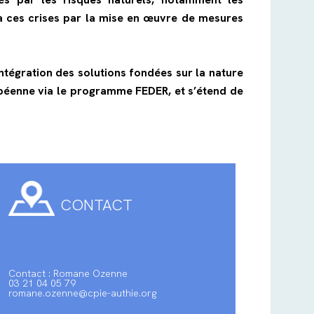
 à ces crises par la mise en œuvre de mesures
ntégration des solutions fondées sur la nature
opéenne via le programme FEDER, et s’étend de
CONTACT
Contact : Romane Ozenne
03 21 04 05 79
romane.ozenne@cpie-authie.org