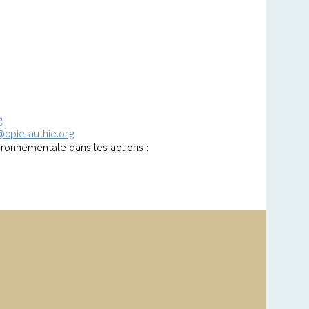
g
@cpie-authie.org
ironnementale dans les actions :