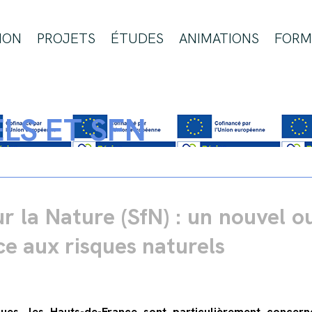
ION
PROJETS
ÉTUDES
ANIMATIONS
FORM
LS ET SFN
r la Nature (SfN) : un nouvel o
e aux risques naturels
es, les Hauts-de-France sont particulièrement concern