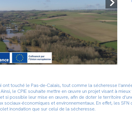
ui ont touché le Pas-de-Calais, tout comme la sécheresse l'ann
 Ainsi, le CPIE souhaite mettre en œuvre un projet visant à mieux
et si possible leur mise en œuvre, afin de doter le territoire d’u
eux sociaux-économiques et environnementaux. En effet, les SFN 
olet inondation que sur celui de la sécheresse.