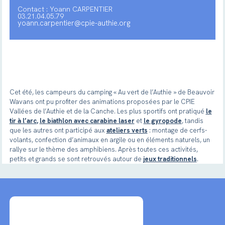
Contact : Yoann CARPENTIER
03.21.04.05.79
yoann.carpentier@cpie-authie.org
Cet été, les campeurs du camping « Au vert de l’Authie » de Beauvoir
Wavans ont pu profiter des animations proposées par le CPIE
Vallées de l’Authie et de la Canche. Les plus sportifs ont pratiqué
le
tir à l’arc
,
le biathlon avec carabine laser
et
le gyropode
, tandis
que les autres ont participé aux
ateliers verts
: montage de cerfs-
volants, confection d’animaux en argile ou en éléments naturels, un
rallye sur le thème des amphibiens. Après toutes ces activités,
petits et grands se sont retrouvés autour de
jeux traditionnels
.