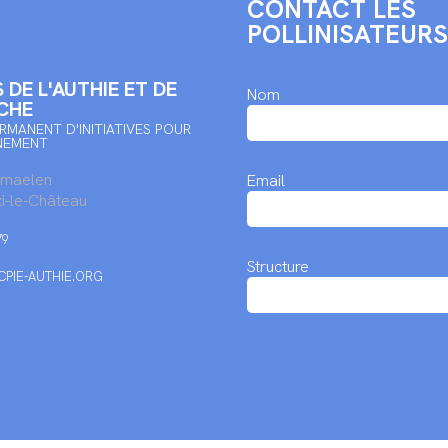
CONTACT LES
POLLINISATEURS
 DE L'AUTHIE ET DE
Nom
CHE
RMANENT D'INITIATIVES POUR
NEMENT
rmaelen
Email
i-le-Château
79
Structure
PIE-AUTHIE.ORG