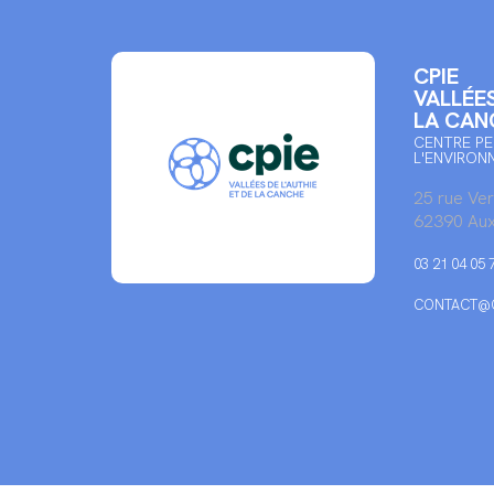
CPIE
VALLÉES
LA CAN
CENTRE PE
L'ENVIRON
25 rue Ve
62390 Aux
03 21 04 05 
CONTACT@C