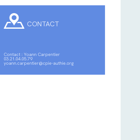
CONTACT
Contact : Yoann Carpentier
03.21.04.05.79
yoann.carpentier@cpie-authie.org