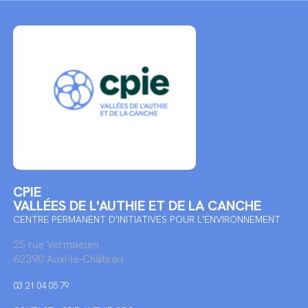
CPIE
VALLÉES DE L'AUTHIE ET DE LA CANCHE
CENTRE PERMANENT D'INITIATIVES POUR L'ENVIRONNEMENT
25 rue Vermaelen
62390 Auxi-le-Château
03 21 04 05 79