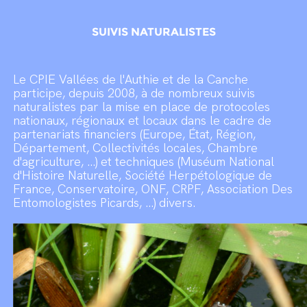
SUIVIS NATURALISTES
Le CPIE Vallées de l'Authie et de la Canche
participe, depuis 2008, à de nombreux suivis
naturalistes par la mise en place de protocoles
nationaux, régionaux et locaux dans le cadre de
partenariats financiers (Europe, État, Région,
Département, Collectivités locales, Chambre
d'agriculture, ...) et techniques (Muséum National
d'Histoire Naturelle, Société Herpétologique de
France, Conservatoire, ONF, CRPF, Association Des
Entomologistes Picards, ...) divers.