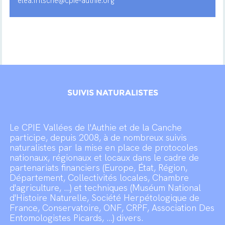
elea.fritsche@cpie-authie.org
SUIVIS NATURALISTES
Le CPIE Vallées de l'Authie et de la Canche
participe, depuis 2008, à de nombreux suivis
naturalistes par la mise en place de protocoles
nationaux, régionaux et locaux dans le cadre de
partenariats financiers (Europe, État, Région,
Département, Collectivités locales, Chambre
d'agriculture, ...) et techniques (Muséum National
d'Histoire Naturelle, Société Herpétologique de
France, Conservatoire, ONF, CRPF, Association Des
Entomologistes Picards, ...) divers.