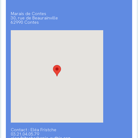
Marais de Contes
30, rue de Beaurainville
62990 Contes
Contact : Eléa Fristche
03.21.04.05.79