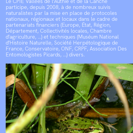
Le CPIE Vallées de l'Authie et de la Canche
participe, depuis 2008, à de nombreux suivis
naturalistes par la mise en place de protocoles
nationaux, régionaux et locaux dans le cadre de
partenariats financiers (Europe, État, Région,
Département, Collectivités locales, Chambre
d'agriculture, ...) et techniques (Muséum National
d'Histoire Naturelle, Société Herpétologique de
France, Conservatoire, ONF, CRPF, Association Des
Entomologistes Picards, ...) divers.