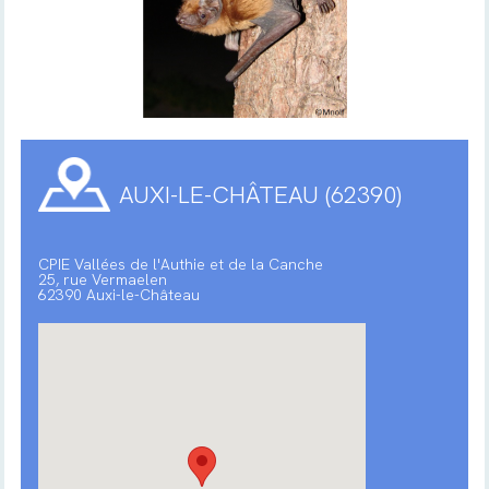
AUXI-LE-CHÂTEAU (62390)
CPIE Vallées de l'Authie et de la Canche
25, rue Vermaelen
62390 Auxi-le-Château