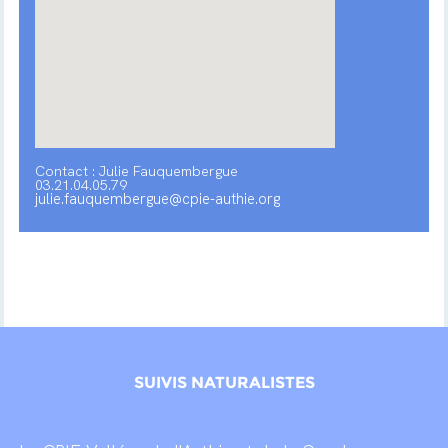
Contact : Julie Fauquembergue
03.21.04.05.79
julie.fauquembergue@cpie-authie.org
SUIVIS NATURALISTES