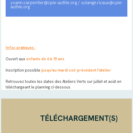
yoann.carpentier@cpie-authie.org / solange.ricaux@cpie-
authie.org
Infos pratiques :
Ouvert aux
enfants
de 6 à 15 ans
Inscription possible
jusqu'au mardi soir précédent l'atelier
Retrouvez toutes les dates des Ateliers Verts sur juillet et août en
téléchargeant le planning ci-dessous
TÉLÉCHARGEMENT(S)