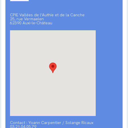
CPIE Vallées de l'Authie et de la Canche
25, rue Vermaelen
62390 Auxi-le-Château
Contact : Yoann Carpentier / Solange Ricaux
03.21.04.05.79