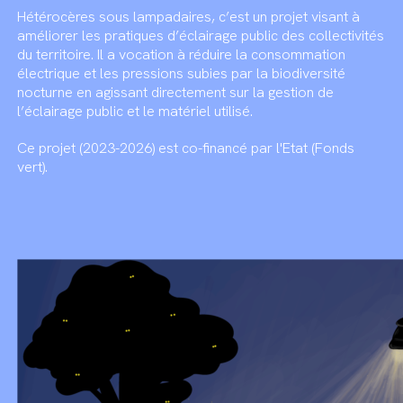
Hétérocères sous lampadaires, c’est un projet visant à
améliorer les pratiques d’éclairage public des collectivités
du territoire. Il a vocation à réduire la consommation
électrique et les pressions subies par la biodiversité
nocturne en agissant directement sur la gestion de
l’éclairage public et le matériel utilisé.
Ce projet (2023-2026) est co-financé par l'Etat (Fonds
vert).