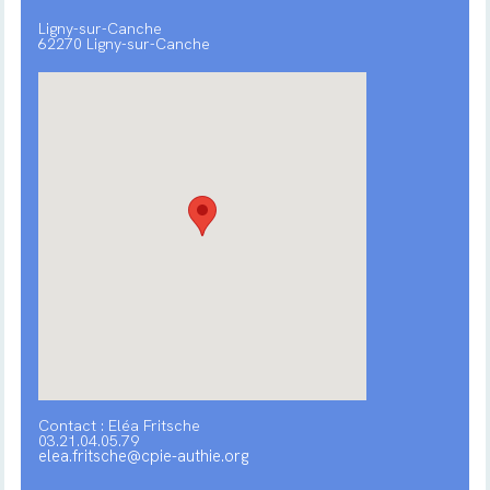
Ligny-sur-Canche
62270 Ligny-sur-Canche
Contact : Eléa Fritsche
03.21.04.05.79
elea.fritsche@cpie-authie.org