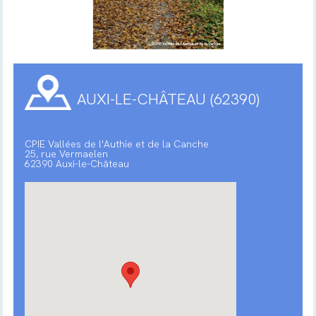
AUXI-LE-CHÂTEAU (62390)
CPIE Vallées de l'Authie et de la Canche
25, rue Vermaelen
62390 Auxi-le-Château