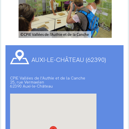
AUXI-LE-CHÂTEAU (62390)
CPIE Vallées de l'Authie et de la Canche
25, rue Vermaelen
62390 Auxi-le-Château