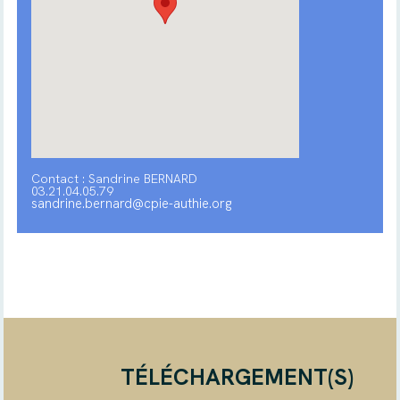
Contact : Sandrine BERNARD
03.21.04.05.79
sandrine.bernard@cpie-authie.org
TÉLÉCHARGEMENT(S)