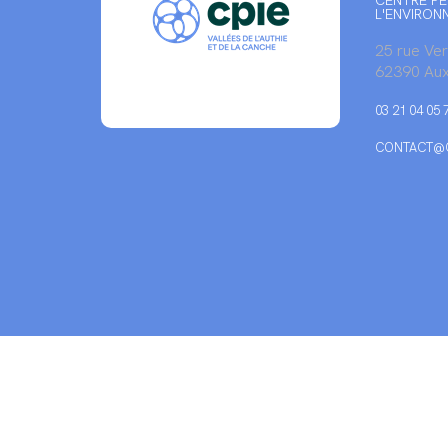
CENTRE PE
L'ENVIRON
25 rue Ve
62390 Aux
03 21 04 05 
CONTACT@C