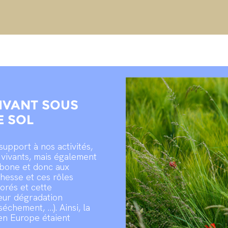
IVANT SOUS
E SOL
upport à nos activités,
s vivants, mais également
arbone et donc aux
hesse et ces rôles
orés et cette
eur dégradation
sséchement, …). Ainsi, la
en Europe étaient