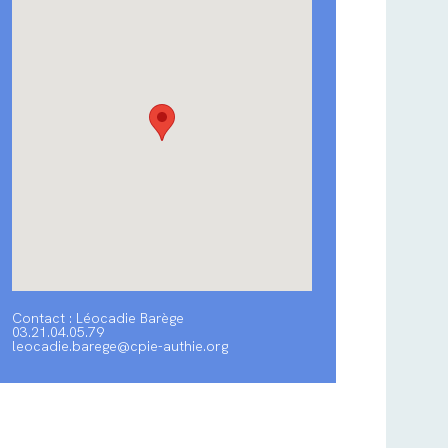
Contact : Léocadie Barège
03.21.04.05.79
leocadie.barege@cpie-authie.org