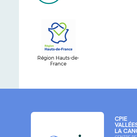
Région Hauts-de-
France
CPIE
VALLÉES
LA CAN