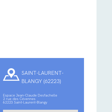
SAINT-LAURENT-
BLANGY (62223)
Espace Jean-Claude Desfachelle
2 rue des Cévennes
62223 Saint-Laurent-Blangy