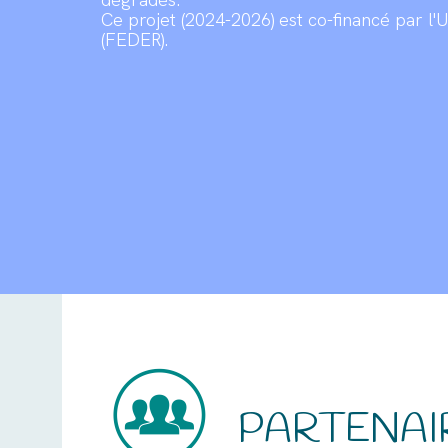
Ce projet (2024-2026) est co-financé par l
(FEDER).
PARTENAI