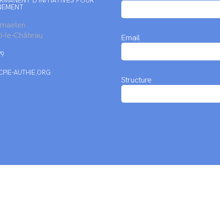
RMANENT D'INITIATIVES POUR
NEMENT
rmaelen
i-le-Château
Email
79
PIE-AUTHIE.ORG
Structure