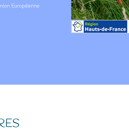
'Union Européenne
RES