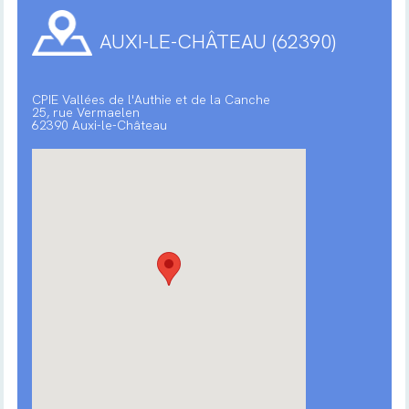
AUXI-LE-CHÂTEAU (62390)
CPIE Vallées de l'Authie et de la Canche
25, rue Vermaelen
62390 Auxi-le-Château