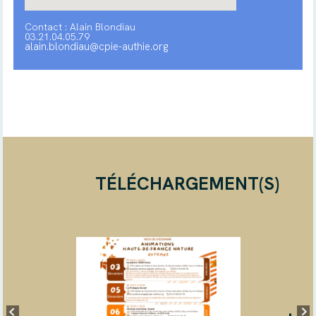
Contact : Alain Blondiau
03.21.04.05.79
alain.blondiau@cpie-authie.org
TÉLÉCHARGEMENT(S)