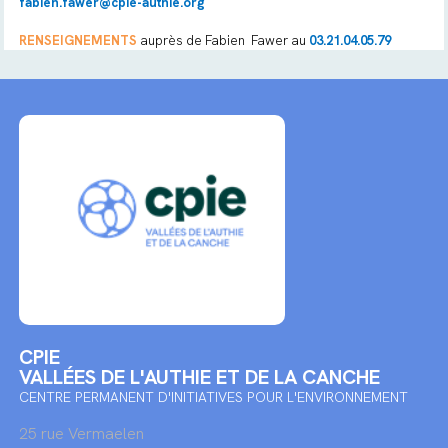
fabien.fawer@cpie-authie.org
RENSEIGNEMENTS
auprès de Fabien Fawer au
03.21.04.05.79
CPIE
VALLÉES DE L'AUTHIE ET DE LA CANCHE
CENTRE PERMANENT D'INITIATIVES POUR L'ENVIRONNEMENT
25 rue Vermaelen