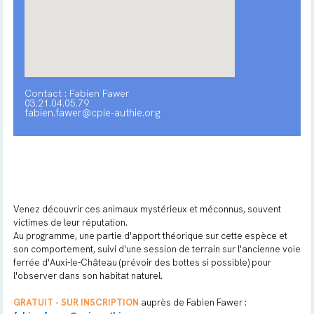
Contact : Fabien Fawer
03.21.04.05.79
fabien.fawer@cpie-authie.org
Venez découvrir ces animaux mystérieux et méconnus, souvent
victimes de leur réputation.
Au programme, une partie d'apport théorique sur cette espèce et
son comportement, suivi d'une session de terrain sur l'ancienne voie
ferrée d'Auxi-le-Château (prévoir des bottes si possible) pour
l'observer dans son habitat naturel.
GRATUIT - SUR INSCRIPTION
auprès de Fabien Fawer :