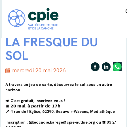
LA FRESQUE DU
SOL
mercredi 20 mai 2026
A travers un jeu de carte, découvrez le sol sous un autre
horizon.
📣 C'est gratuit, inscrivez-vous !
📅 𝟮𝟬 𝗺𝗮𝗶, 𝗮̀ 𝗽𝗮𝗿𝘁𝗶𝗿 𝗱𝗲 𝟭𝟳𝗵
📍 4 rue de l'Eglise, 62390, Beauvoir-Wavans, Médiathèque
Inscription : 📧leocadie.barege@cpie-authie.org ou ☎️ 03 21