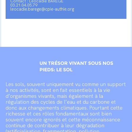
Contact : Léocadie BAREGE
03.21.04.05.79
leocadie.barege@cpie-authie.org
UN TRÉSOR VIVANT SOUS NOS
PIEDS: LE SOL
Les sols, souvent uniquement vu comme un support
à nos activités, sont en fait essentiels à la vie
d’organismes vivants, mais également à la
régulation des cycles de l’eau et du carbone et
donc aux changements climatiques. Pourtant cette
richesse et ces rôles fondamentaux sont bien
souvent encore ignorés et cette méconnaissance
continue de contribuer à leur dégradation
(artificialisation, fragmentation, pollution,