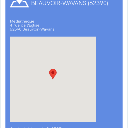
BEAUVOIR-WAVANS (62390)
Médiathèque
4 rue de l'Eglise
62390 Beauvoir-Wavans