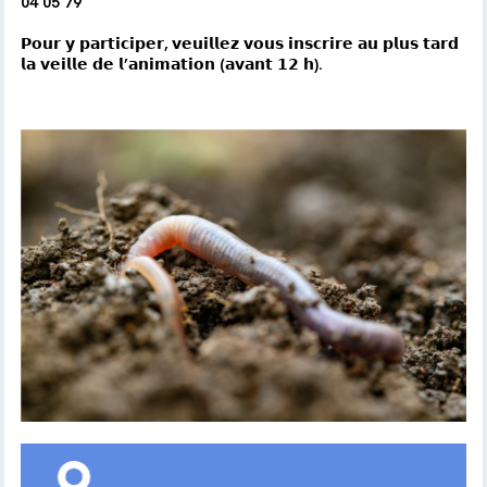
04 05 79
𝗣𝗼𝘂𝗿 𝘆 𝗽𝗮𝗿𝘁𝗶𝗰𝗶𝗽𝗲𝗿, 𝘃𝗲𝘂𝗶𝗹𝗹𝗲𝘇 𝘃𝗼𝘂𝘀 𝗶𝗻𝘀𝗰𝗿𝗶𝗿𝗲 𝗮𝘂 𝗽𝗹𝘂𝘀 𝘁𝗮𝗿𝗱
𝗹𝗮 𝘃𝗲𝗶𝗹𝗹𝗲 𝗱𝗲 𝗹’𝗮𝗻𝗶𝗺𝗮𝘁𝗶𝗼𝗻 (𝗮𝘃𝗮𝗻𝘁 𝟭𝟮 𝗵).