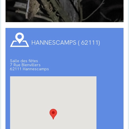
HANNESCAMPS ( 62111)
Salle des fêtes
7 Rue Bienvillers
62111 Hannescamps