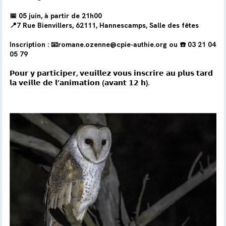
📅 05 juin, à partir de 21h00
📍7 Rue Bienvillers, 62111, Hannescamps, Salle des fêtes
Inscription : 📧romane.ozenne@cpie-authie.org ou ☎️ 03 21 04
05 79
𝗣𝗼𝘂𝗿 𝘆 𝗽𝗮𝗿𝘁𝗶𝗰𝗶𝗽𝗲𝗿, 𝘃𝗲𝘂𝗶𝗹𝗹𝗲𝘇 𝘃𝗼𝘂𝘀 𝗶𝗻𝘀𝗰𝗿𝗶𝗿𝗲 𝗮𝘂 𝗽𝗹𝘂𝘀 𝘁𝗮𝗿𝗱
𝗹𝗮 𝘃𝗲𝗶𝗹𝗹𝗲 𝗱𝗲 𝗹’𝗮𝗻𝗶𝗺𝗮𝘁𝗶𝗼𝗻 (𝗮𝘃𝗮𝗻𝘁 𝟭𝟮 𝗵).