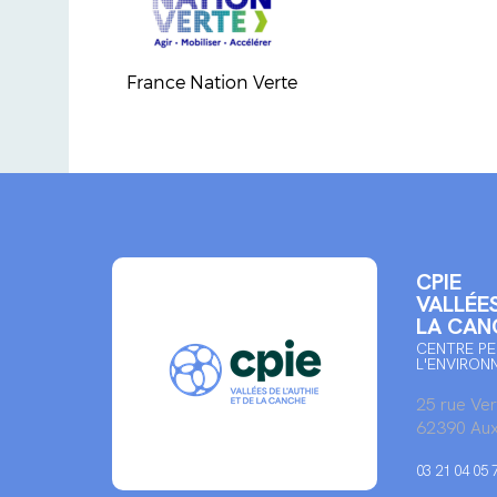
France Nation Verte
CPIE
VALLÉES
LA CAN
CENTRE PE
L'ENVIRON
25 rue Ve
62390 Aux
03 21 04 05 