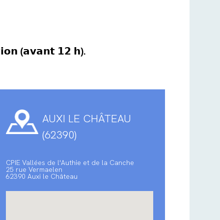
𝘁𝗶𝗼𝗻 (𝗮𝘃𝗮𝗻𝘁 𝟭𝟮 𝗵).
AUXI LE CHÂTEAU
(62390)
CPIE Vallées de l'Authie et de la Canche
25 rue Vermaelen
62390 Auxi le Château