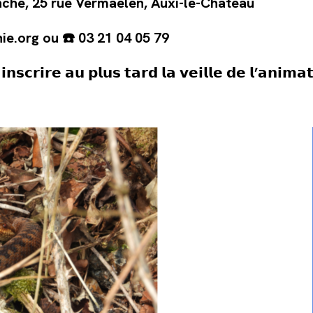
anche, 25 rue Vermaelen, Auxi-le-Château
ie.org ou ☎️ 03 21 04 05 79
 𝗶𝗻𝘀𝗰𝗿𝗶𝗿𝗲 𝗮𝘂 𝗽𝗹𝘂𝘀 𝘁𝗮𝗿𝗱 𝗹𝗮 𝘃𝗲𝗶𝗹𝗹𝗲 𝗱𝗲 𝗹’𝗮𝗻𝗶𝗺𝗮