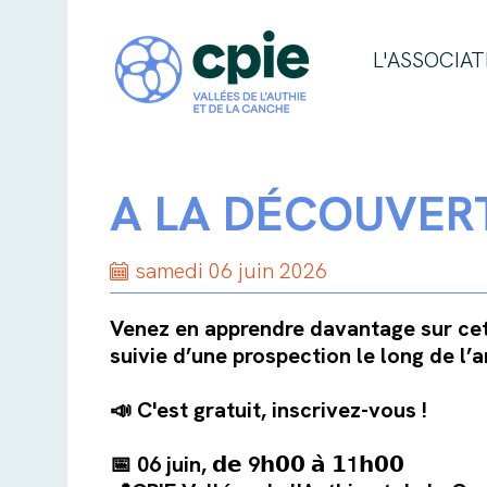
L'ASSOCIAT
A LA DÉCOUVERT
samedi 06 juin 2026
Venez en apprendre davantage sur cett
suivie d’une prospection le long de l’
📣 C'est gratuit, inscrivez-vous !
📅
06 juin
, 𝗱𝗲
9
𝗵𝟬𝟬 𝗮̀ 𝟭
1
𝗵𝟬𝟬