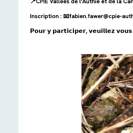
📍CPIE Vallées de l'Authie et de la C
Inscription : 📧fabien.fawer@cpie-auth
𝗣𝗼𝘂𝗿 𝘆 𝗽𝗮𝗿𝘁𝗶𝗰𝗶𝗽𝗲𝗿, 𝘃𝗲𝘂𝗶𝗹𝗹𝗲𝘇 𝘃𝗼𝘂𝘀