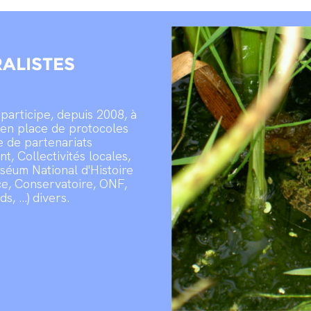
RALISTES
participe, depuis 2008, à
 en place de protocoles
e de partenariats
t, Collectivités locales,
uséum National d'Histoire
ce, Conservatoire, ONF,
 ...) divers.