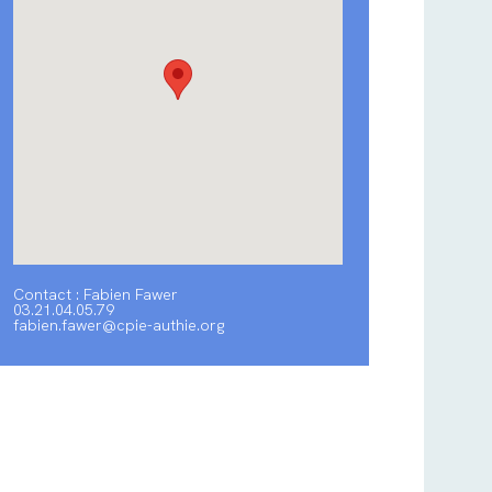
Contact : Fabien Fawer
03.21.04.05.79
fabien.fawer@cpie-authie.org