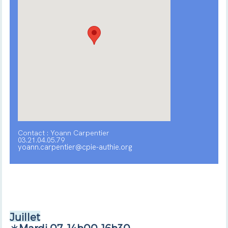
Contact : Yoann Carpentier
03.21.04.05.79
yoann.carpentier@cpie-authie.org
Juillet