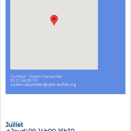
Contact : Yoann Carpentier
03.21.04.05.79
yoann.carpentier@cpie-authie.org
Juillet