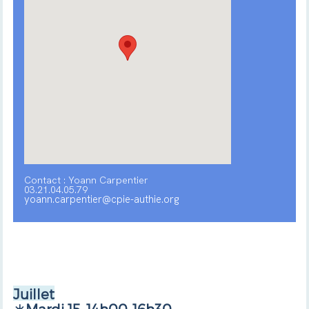
Contact : Yoann Carpentier
03.21.04.05.79
yoann.carpentier@cpie-authie.org
Juillet