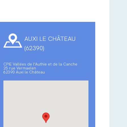
AUXI LE CHÂTEAU
(62390)
CPIE Vallées de l'Authie et de la Canche
25 rue Vermaelen
62390 Auxi le Château