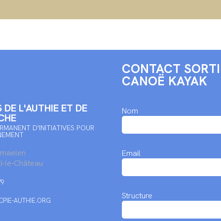
CONTACT SORTI
CANOË KAYAK
 DE L'AUTHIE ET DE
Nom
CHE
RMANENT D'INITIATIVES POUR
NEMENT
rmaelen
Email
i-le-Château
79
Structure
PIE-AUTHIE.ORG