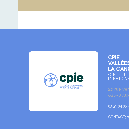
CPIE
VALLÉES
LA CAN
CENTRE PE
L'ENVIRON
25 rue Ve
62390 Aux
03 21 04 05 
CONTACT@C