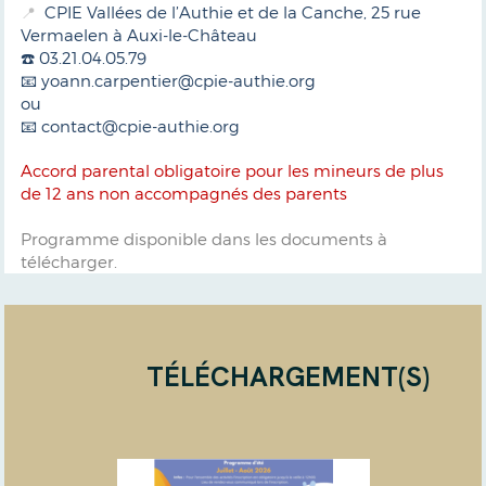
CPIE Vallées de l’Authie et de la Canche, 25 rue
📍
Vermaelen à Auxi-le-Château
☎️ 03.21.04.05.79
📧 yoann.carpentier@cpie-authie.org
ou
📧 contact@cpie-authie.org
Accord parental obligatoire pour les mineurs de plus
de 12 ans non accompagnés des parents
Programme disponible dans les documents à
télécharger.
TÉLÉCHARGEMENT(S)