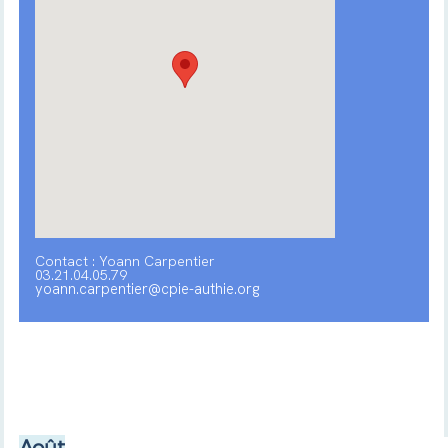
Contact : Yoann Carpentier
03.21.04.05.79
yoann.carpentier@cpie-authie.org
Août