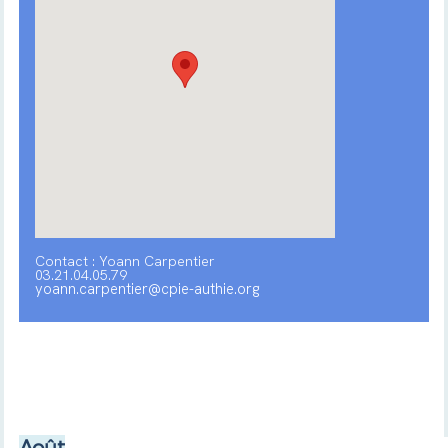
Contact : Yoann Carpentier
03.21.04.05.79
yoann.carpentier@cpie-authie.org
Août