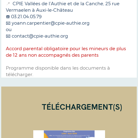
CPIE Vallées de l’Authie et de la Canche, 25 rue
📍
Vermaelen à Auxi-le-Château
☎️ 03.21.04.05.79
📧 yoann.carpentier@cpie-authie.org
ou
📧 contact@cpie-authie.org
Accord parental obligatoire pour les mineurs de plus
de 12 ans non accompagnés des parents
Programme disponible dans les documents à
télécharger.
TÉLÉCHARGEMENT(S)