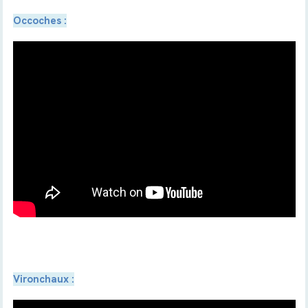
Occoches :
Vironchaux :