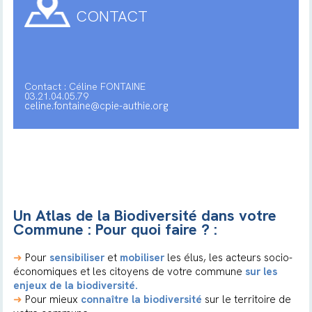
CONTACT
Contact : Céline FONTAINE
03.21.04.05.79
celine.fontaine@cpie-authie.org
Un Atlas de la Biodiversité dans votre
Commune : Pour quoi faire ? :
➜
Pour
sensibiliser
et
mobiliser
les élus, les acteurs socio-
économiques et les citoyens de votre commune
sur les
enjeux de la biodiversité.
➜
Pour mieux
connaître la biodiversité
sur le territoire de