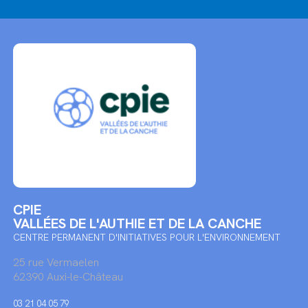
CPIE
VALLÉES DE L'AUTHIE ET DE LA CANCHE
CENTRE PERMANENT D'INITIATIVES POUR L'ENVIRONNEMENT
25 rue Vermaelen
62390 Auxi-le-Château
03 21 04 05 79