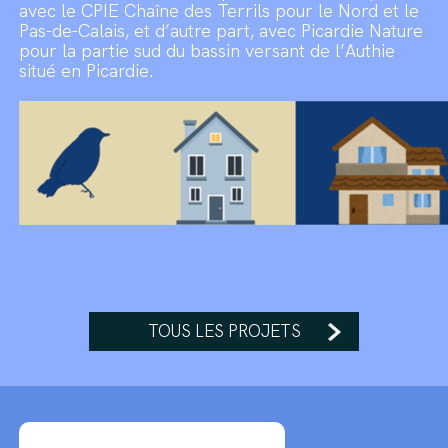
avec le CPIE Chaîne des Terrils pour le Nord et le
Pas-de-Calais, et d’autre part, avec Picardie Nature
pour la partie sud du bassin versant de l’Authie
situé en Picardie.
TOUS LES PROJETS