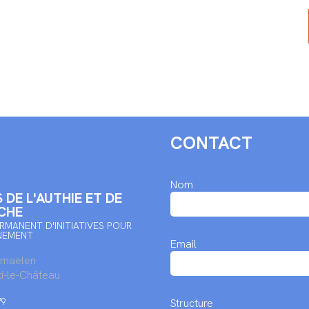
CONTACT
Nom
 DE L'AUTHIE ET DE
CHE
RMANENT D'INITIATIVES POUR
NEMENT
Email
rmaelen
i-le-Château
79
Structure