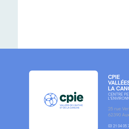
CPIE
VALLÉES
LA CAN
CENTRE PE
L'ENVIRON
25 rue Ve
62390 Aux
03 21 04 05 