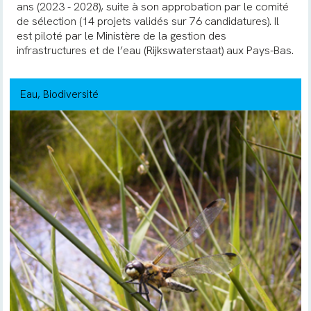
ans (2023 - 2028), suite à son approbation par le comité
de sélection (14 projets validés sur 76 candidatures). Il
est piloté par le Ministère de la gestion des
infrastructures et de l’eau (Rijkswaterstaat) aux Pays-Bas.
Eau
, Biodiversité