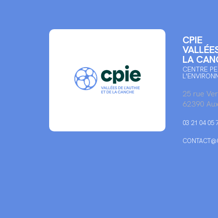
CPIE
VALLÉES
LA CAN
CENTRE PE
L'ENVIRON
25 rue Ve
62390 Aux
03 21 04 05 
CONTACT@C