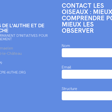
CONTACT LES
OISEAUX : MIEUX
COMPRENDRE P
MIEUX LES
 DE L'AUTHIE ET DE
OBSERVER
CHE
RMANENT D'INITIATIVES POUR
NEMENT
Nom
rmaelen
i-le-Château
79
Email
PIE-AUTHIE.ORG
Structure