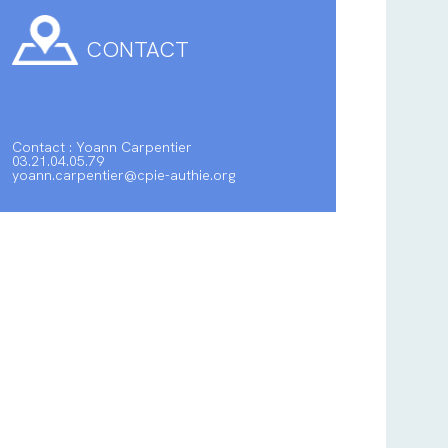
CONTACT
Contact : Yoann Carpentier
03.21.04.05.79
yoann.carpentier@cpie-authie.org