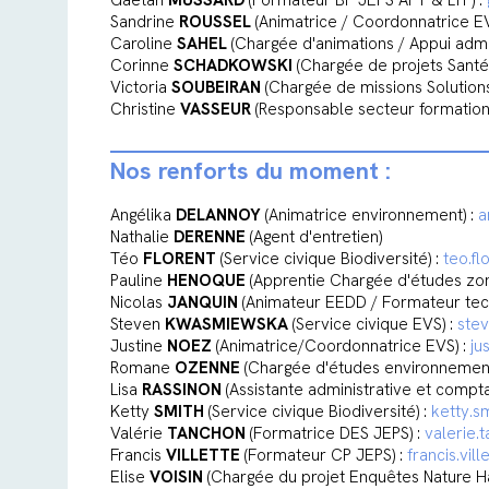
Gaëtan
MUSSARD
(Formateur BP JEPS APT & LTP) :
Sandrine
ROUSSEL
(Animatrice / Coordonnatrice EV
Caroline
SAHEL
(Chargée d'animations / Appui admin
Corinne
SCHADKOWSKI
(Chargée de projets Santé
Victoria
SOUBEIRAN
(Chargée de missions Solutions
Christine
VASSEUR
(Responsable secteur formation
Nos renforts du moment :
Angélika
DELANNOY
(Animatrice environnement) :
a
Nathalie
DERENNE
(Agent d'entretien)
Téo
FLORENT
(Service civique Biodiversité) :
teo.fl
Pauline
HENOQUE
(Apprentie Chargée d'études zo
Nicolas
JANQUIN
(Animateur EEDD / Formateur tec
Steven
KWASMIEWSKA
(Service civique EVS) :
ste
Justine
NOEZ
(Animatrice/Coordonnatrice EVS) :
ju
Romane
OZENNE
(Chargée d'études environnement
Lisa
RASSINON
(Assistante administrative et compta
Ketty
SMITH
(Service civique Biodiversité) :
ketty.s
Valérie
TANCHON
(Formatrice DES JEPS) :
valerie.
Francis
VILLETTE
(Formateur CP JEPS) :
francis.vil
Elise
VOISIN
(Chargée du projet Enquêtes Nature H