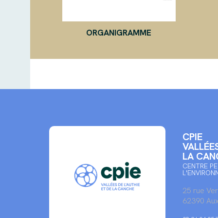
ORGANIGRAMME
CPIE
VALLÉES
LA CAN
CENTRE PE
L'ENVIRON
25 rue Ve
62390 Aux