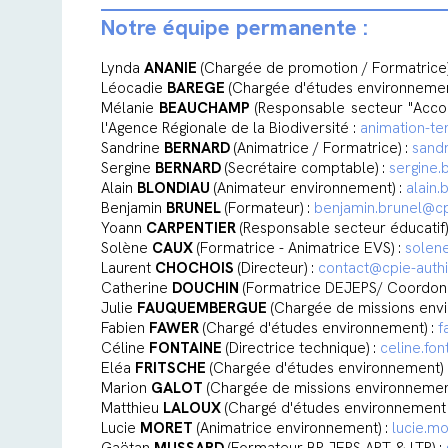
Notre équipe permanente :
Lynda
ANANIE
(Chargée de promotion / Formatrice)
Léocadie
BAREGE
(Chargée d'études environnemen
Mélanie
BEAUCHAMP
(Responsable secteur "Acco
l'Agence Régionale de la Biodiversité :
animation-te
Sandrine
BERNARD
(Animatrice / Formatrice) :
sandr
Sergine
BERNARD
(Secrétaire comptable) :
sergine.
Alain
BLONDIAU
(Animateur environnement) :
alain.
Benjamin
BRUNEL
(Formateur) :
benjamin.brunel@cp
Yoann
CARPENTIER
(Responsable secteur éducatif)
Solène
CAUX
(Formatrice - Animatrice EVS) :
solen
Laurent
CHOCHOIS
(Directeur) :
contact@cpie-authi
Catherine
DOUCHIN
(Formatrice DEJEPS/ Coordonn
Julie
FAUQUEMBERGUE
(Chargée de missions env
Fabien
FAWER
(Chargé d'études environnement) :
f
Céline
FONTAINE
(Directrice technique) :
celine.fo
Eléa
FRITSCHE
(Chargée d'études environnement) 
Marion
GALOT
(Chargée de missions environnemen
Matthieu
LALOUX
(Chargé d'études environnement -
Lucie
MORET
(Animatrice environnement) :
lucie.m