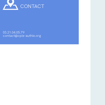
CONTACT
03.21.04.05.79
contact@cpie-authie.org