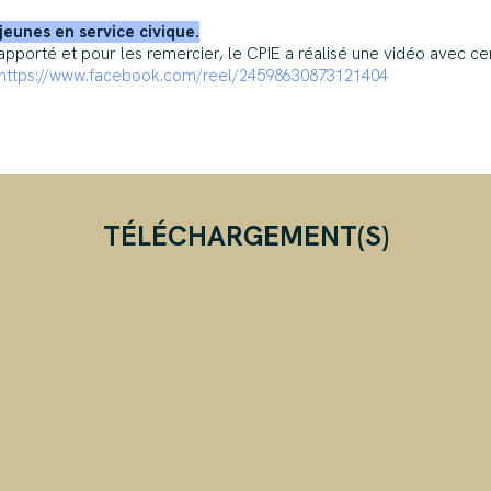
jeunes en service civique.
apporté et pour les remercier, le CPIE a réalisé une vidéo avec cer
https://www.facebook.com/reel/24598630873121404
TÉLÉCHARGEMENT(S)