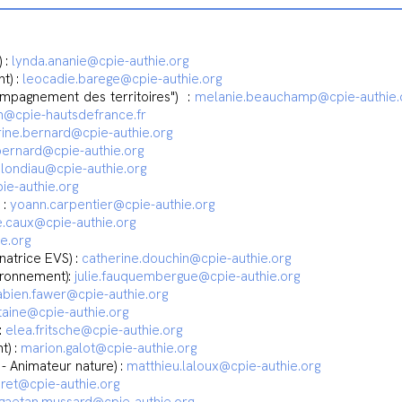
 :
lynda.ananie@cpie-authie.org
t) :
leocadie.barege@cpie-authie.org
mpagnement des territoires") :
melanie.beauchamp@cpie-authie.
n@cpie-hautsdefrance.fr
ine.bernard@cpie-authie.org
bernard@cpie-authie.org
blondiau@cpie-authie.org
ie-authie.org
 :
yoann.carpentier@cpie-authie.org
e.caux@cpie-authie.org
e.org
atrice EVS) :
catherine.douchin@cpie-authie.org
ironnement):
julie.fauquembergue@cpie-authie.org
abien.fawer@cpie-authie.org
ntaine@cpie-authie.org
:
elea.fritsche@cpie-authie.org
t) :
marion.galot@cpie-authie.org
 Animateur nature) :
matthieu.laloux@cpie-authie.org
oret@cpie-authie.org