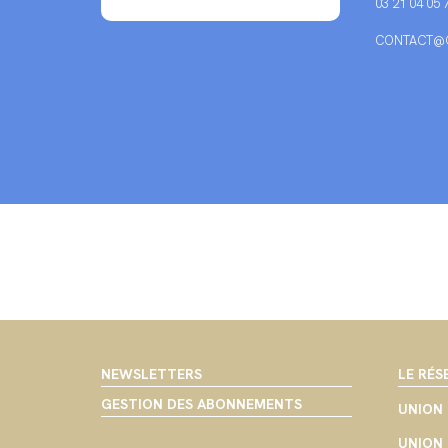
03 21 04 05 
CONTACT@C
NEWSLETTERS
LE RÉS
GESTION DES ABONNEMENTS
UNION 
UNION 