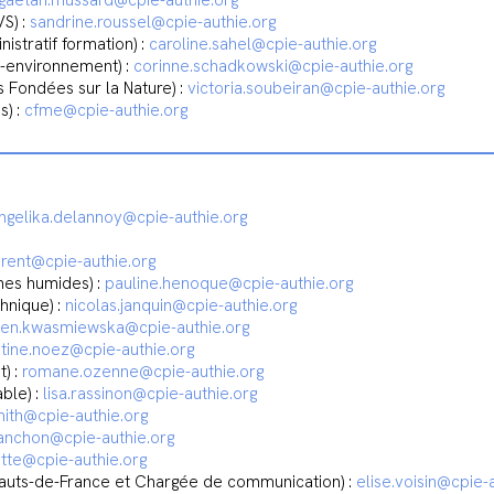
gaetan.mussard@cpie-authie.org
S) :
sandrine.roussel@cpie-authie.org
istratif formation) :
caroline.sahel@cpie-authie.org
-environnement) :
corinne.schadkowski@cpie-authie.org
 Fondées sur la Nature) :
victoria.soubeiran@cpie-authie.org
s) :
cfme@cpie-authie.org
ngelika.delannoy@cpie-authie.org
orent@cpie-authie.org
nes humides) :
pauline.henoque@cpie-authie.org
hnique) :
nicolas.janquin@cpie-authie.org
ven.kwasmiewska@cpie-authie.org
stine.noez@cpie-authie.org
) :
romane.ozenne@cpie-authie.org
ble) :
lisa.rassinon@cpie-authie.org
mith@cpie-authie.org
tanchon@cpie-authie.org
lette@cpie-authie.org
auts-de-France et Chargée de communication) :
elise.voisin@cpie-