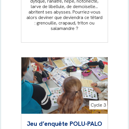
dytique, ranatre, nèpe, notonecte,
larve de libellule, de demoiselle…
abritent ses abysses. Pourriez-vous
alors deviner que deviendra ce têtard
: grenouille, crapaud, triton ou
salamandre ?
Cycle 3
Jeu d’enquête POLU-PALO