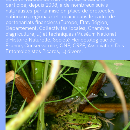
participe, depuis 2008, à de nombreux suivis
naturalistes par la mise en place de protocoles
nationaux, régionaux et locaux dans le cadre de
partenariats financiers (Europe, État, Région,
Département, Collectivités locales, Chambre
d'agriculture, ...) et techniques (Muséum National
d'Histoire Naturelle, Société Herpétologique de
France, Conservatoire, ONF, CRPF, Association Des
Entomologistes Picards, ...) divers.