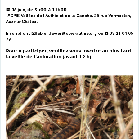
📅
06 juin
, 𝗱𝗲
9
𝗵𝟬𝟬 𝗮̀ 𝟭
1
𝗵𝟬𝟬
📍CPIE Vallées de l'Authie et de la Canche, 25 rue Vermaelen,
Auxi-le-Château
Inscription : 📧fabien.fawer@cpie-authie.org ou ☎️ 03 21 04 05
79
𝗣𝗼𝘂𝗿 𝘆 𝗽𝗮𝗿𝘁𝗶𝗰𝗶𝗽𝗲𝗿, 𝘃𝗲𝘂𝗶𝗹𝗹𝗲𝘇 𝘃𝗼𝘂𝘀 𝗶𝗻𝘀𝗰𝗿𝗶𝗿𝗲 𝗮𝘂 𝗽𝗹𝘂𝘀 𝘁𝗮𝗿𝗱
𝗹𝗮 𝘃𝗲𝗶𝗹𝗹𝗲 𝗱𝗲 𝗹’𝗮𝗻𝗶𝗺𝗮𝘁𝗶𝗼𝗻 (𝗮𝘃𝗮𝗻𝘁 𝟭𝟮 𝗵).