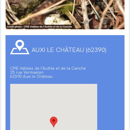
AUXI LE CHÂTEAU (62390)
CPIE Vallées de l'Authie et de la Canche
25 rue Vermaelen
62390 Auxi le Château