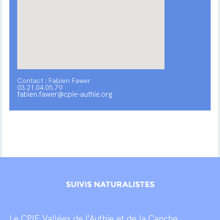
Contact : Fabien Fawer
03.21.04.05.79
fabien.fawer@cpie-authie.org
SUIVIS NATURALISTES
Le CPIE Vallées de l'Authie et de la Canche