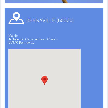
BERNAVILLE (80370)
Mairie
16 Rue du Général Jean Crépin
80370 Bernaville