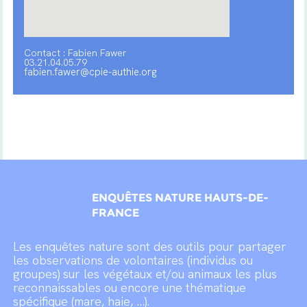
Contact : Fabien Fawer
03.21.04.05.79
fabien.fawer@cpie-authie.org
ENQUÊTES NATURE HAUTS-DE-
FRANCE
Les enquêtes nature sont des outils pour partager
les observations de volontaires (individus ou
groupes) sur les végétaux et/ou animaux les plus
reconnaissables ou encore une thématique
spécifique (mare, haie, …).