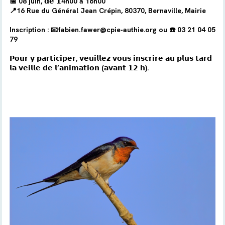
📅
08 juin, 𝗱𝗲 𝟭4h00 à 16h00
📍16 Rue du Général Jean Crépin, 80370, Bernaville, Mairie
Inscription : 📧fabien.fawer@cpie-authie.org ou ☎️ 03 21 04 05
79
𝗣𝗼𝘂𝗿 𝘆 𝗽𝗮𝗿𝘁𝗶𝗰𝗶𝗽𝗲𝗿, 𝘃𝗲𝘂𝗶𝗹𝗹𝗲𝘇 𝘃𝗼𝘂𝘀 𝗶𝗻𝘀𝗰𝗿𝗶𝗿𝗲 𝗮𝘂 𝗽𝗹𝘂𝘀 𝘁𝗮𝗿𝗱
𝗹𝗮 𝘃𝗲𝗶𝗹𝗹𝗲 𝗱𝗲 𝗹’𝗮𝗻𝗶𝗺𝗮𝘁𝗶𝗼𝗻 (𝗮𝘃𝗮𝗻𝘁 𝟭𝟮 𝗵).