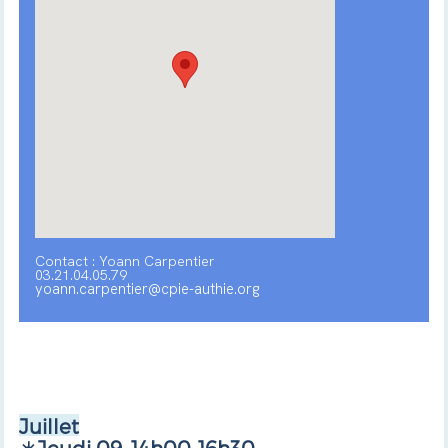
Contact : Yoann Carpentier
03.21.04.05.79
yoann.carpentier@cpie-authie.org
Juillet