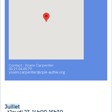
Contact : Yoann Carpentier
03.21.04.05.79
yoann.carpentier@cpie-authie.org
Juillet