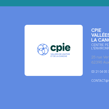
CPIE
VALLÉES
LA CAN
CENTRE PE
L'ENVIRON
25 rue Ve
62390 Aux
03 21 04 05 
CONTACT@C