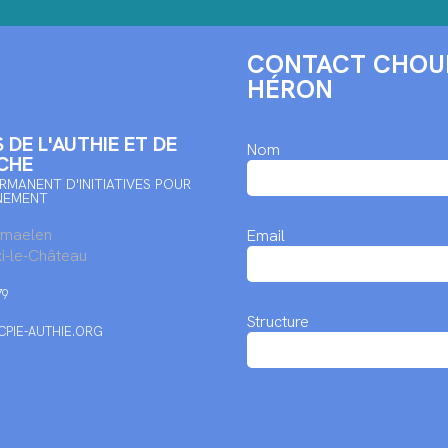
CONTACT CHOUP
HÉRON
 DE L'AUTHIE ET DE
Nom
CHE
RMANENT D'INITIATIVES POUR
NEMENT
rmaelen
Email
i-le-Château
79
Structure
PIE-AUTHIE.ORG