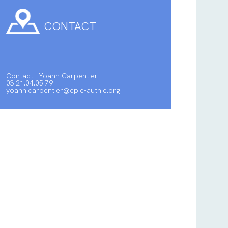
CONTACT
Contact : Yoann Carpentier
03.21.04.05.79
yoann.carpentier@cpie-authie.org