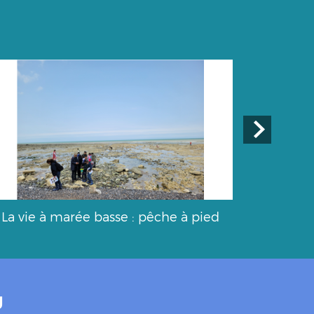
La vie à marée basse : pêche à pied
La fa
U