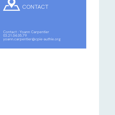
CONTACT
Contact : Yoann Carpentier
03.21.04.05.79
yoann.carpentier@cpie-authie.org