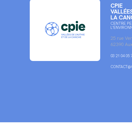
CPIE
VALLÉES
LA CAN
CENTRE PE
L'ENVIRON
25 rue Ve
62390 Aux
03 21 04 05 
CONTACT@C