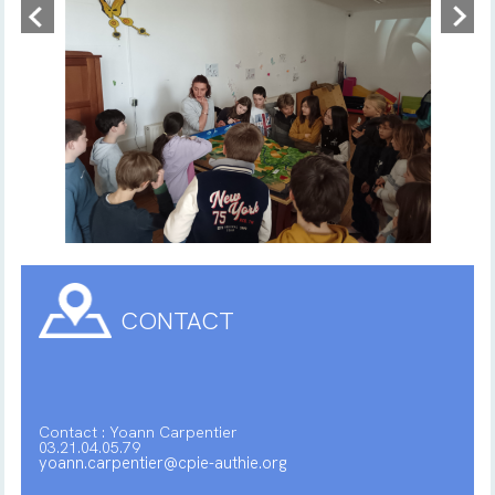
CONTACT
Contact : Yoann Carpentier
03.21.04.05.79
yoann.carpentier@cpie-authie.org