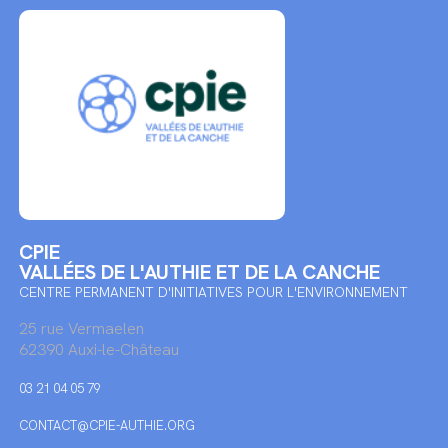
CPIE
VALLÉES DE L'AUTHIE ET DE LA CANCHE
CENTRE PERMANENT D'INITIATIVES POUR L'ENVIRONNEMENT
25 rue Vermaelen
62390 Auxi-le-Château
03 21 04 05 79
CONTACT@CPIE-AUTHIE.ORG