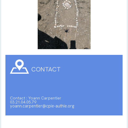
CONTACT
Contact : Yoann Carpentier
03.21.04.05.79
yoann.carpentier@cpie-authie.org