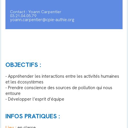
Contact : Yoann Carpentier
03.21.04.05.79
yoann.carpentier@cpie-authie.org
OBJECTIFS :
- Appréhender les interactions entre les activités humaines
et les écosystèmes
- Prendre conscience des sources de pollution qui nous
entoure
- Développer l’esprit d’équipe
INFOS PRATIQUES :
Lieu :
en classe