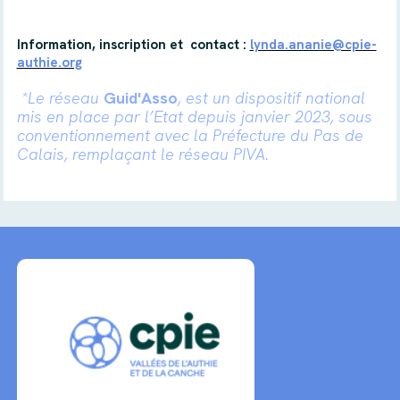
Information, inscription et contact
:
lynda.ananie@cpie-
authie.org
*
Le réseau
Guid'Asso
, est un dispositif national
mis en place par l’Etat depuis janvier 2023, sous
conventionnement avec
la Préfecture du Pas de
Calais, remplaçant le réseau PIVA.