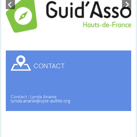
CONTACT
Contact : Lynda Ananie
lynda.ananie@cpie-authie.org