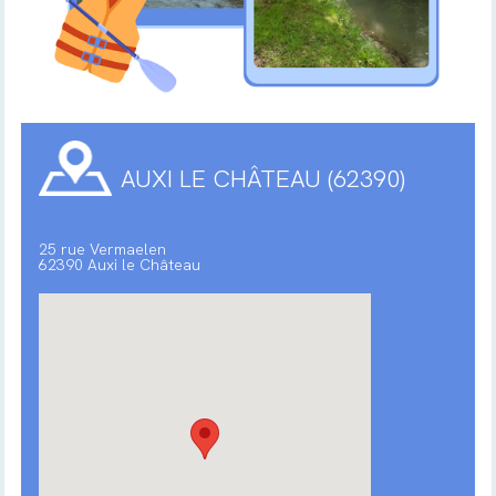
AUXI LE CHÂTEAU (62390)
25 rue Vermaelen
62390 Auxi le Château