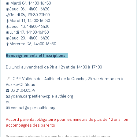
☀️
Mardi 04, 14h00-16h30
☀️
Jeudi 06, 14h00-16h30
🌙
Jeudi 06, 19h30-22h00
☀️
Mardi 11, 14h00-16h30
☀️
Jeudi 13, 14h00-16h30
☀️Lundi 1
7, 14h00-16h30
☀️
Jeudi 20, 14h00-16h30
☀️
Mercredi 26, 14h00-16h30
Renseignements et Inscriptions :
Du lundi au vendredi de 9h à 12h et de 14h00 à 17h00
📍
CPIE Vallées de l’Authie et de la Canche, 25 rue Vermaelen à
Auxi-le-Château
☎️ 03.21.04.05.79
📧 yoann.carpentier@cpie-authie.org
ou
📧 contact@cpie-authie.org
Accord parental obligatoire pour les mineurs de plus de 12 ans non
accompagnés des parents
Programme disponible dans les documents à télécharger.