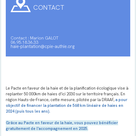
CONTACT
Contact : Marion GALOT
06.95.18.36.33
haie-plantation@cpie-authie.org
Le Pacte en faveur de la haie et de la planification écologique vise à
replanter 50 000km de haies d’ici 2030 sur le territoire français. En
région Hauts-de-France, cette mesure, pilotée par la DRAAF,
a pour
objectif de financer la plantation de 568 km linéaire de haies en
2024 (puis tous les ans).
Grâce au Pacte en faveur de la haie, vous pouvez bénéficier
gratuitement de l'accompagnement en 2025.