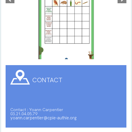
CONTACT
Contact : Yoann Carpentier
03.21.04.05.79
yoann.carpentier@cpie-authie.org