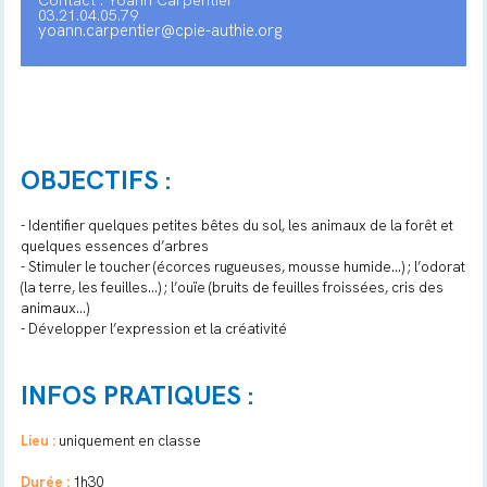
Contact : Yoann Carpentier
03.21.04.05.79
yoann.carpentier@cpie-authie.org
OBJECTIFS :
- Identifier quelques petites bêtes du sol, les animaux de la forêt et
quelques essences d’arbres
- Stimuler le toucher (écorces rugueuses, mousse humide…) ; l’odorat
(la terre, les feuilles…) ; l’ouïe (bruits de feuilles froissées, cris des
animaux…)
- Développer l’expression et la créativité
INFOS PRATIQUES :
Lieu :
uniquement en classe
Durée :
1h30